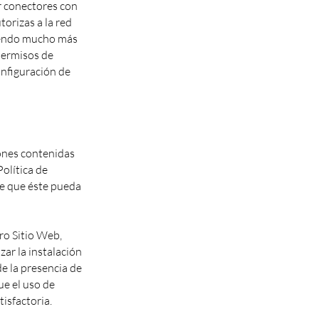
conectores con
torizas a la red
ciendo mucho más
 permisos de
figuración de
iones contenidas
olítica de
de que éste pueda
ro Sitio Web,
ar la instalación
de la presencia de
ue el uso de
isfactoria.