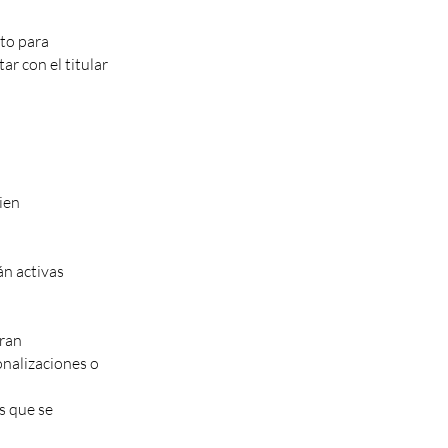
to para
ar con el titular
ien
án activas
rran
onalizaciones o
s que se