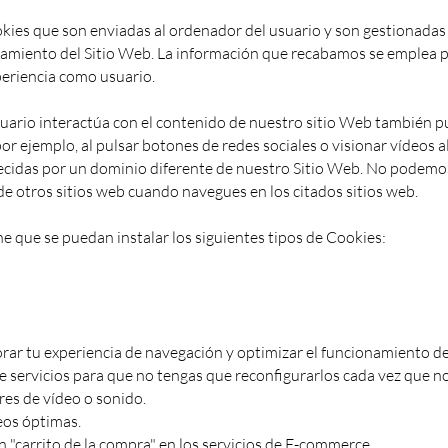
okies que son enviadas al ordenador del usuario y son gestionada
namiento del Sitio Web. La información que recabamos se emplea p
periencia como usuario.
usuario interactúa con el contenido de nuestro sitio Web también 
or ejemplo, al pulsar botones de redes sociales o visionar vídeos 
lecidas por un dominio diferente de nuestro Sitio Web. No podemos
e otros sitios web cuando navegues en los citados sitios web.
 que se puedan instalar los siguientes tipos de Cookies:
orar tu experiencia de navegación y optimizar el funcionamiento de
servicios para que no tengas que reconfigurarlos cada vez que nos
es de vídeo o sonido.
eos óptimas.
 "carrito de la compra" en los servicios de E-commerce.