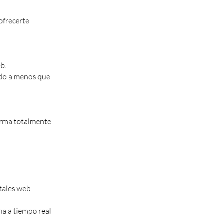
ofrecerte
b.
ado a menos que
orma totalmente
tales web
na a tiempo real