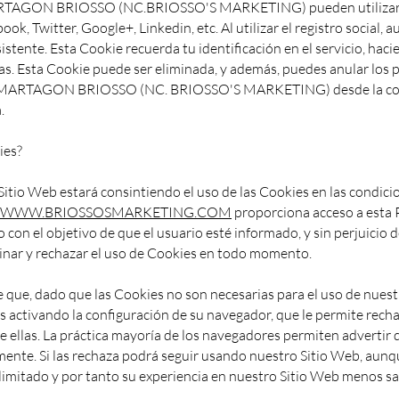
ARTAGON BRIOSSO (NC.BRIOSSO'S MARKETING) pueden utilizar 
k, Twitter, Google+, Linkedin, etc. Al utilizar el registro social, au
istente. Esta Cookie recuerda tu identificación en el servicio, ha
itas. Esta Cookie puede ser eliminada, y además, puedes anular los
ES MARTAGON BRIOSSO (NC. BRIOSSO'S MARKETING) desde la con
.
ies?
Sitio Web estará consintiendo el uso de las Cookies en las condic
WWW.BRIOSSOSMARKETING.COM
proporciona acceso a esta P
 con el objetivo de que el usuario esté informado, y sin perjuicio 
minar y rechazar el uso de Cookies en todo momento.
 que, dado que las Cookies no son necesarias para el uso de nuest
s activando la configuración de su navegador, que le permite rechaz
e ellas. La práctica mayoría de los navegadores permiten advertir 
ente. Si las rechaza podrá seguir usando nuestro Sitio Web, aunq
 limitado y por tanto su experiencia en nuestro Sitio Web menos sat