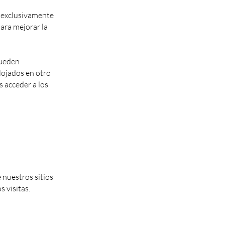
s exclusivamente
ara mejorar la
pueden
alojados en otro
 acceder a los
 nuestros sitios
 visitas.