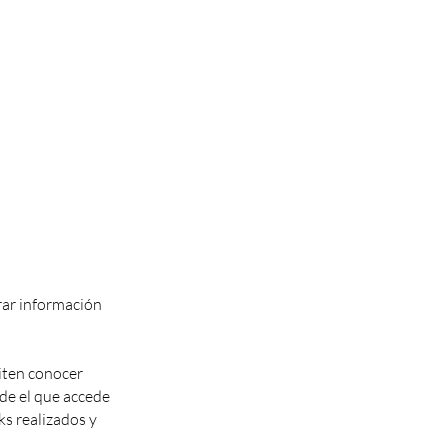
rar información
iten conocer
sde el que accede
ks realizados y