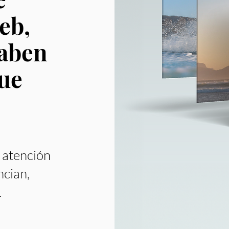
eb,
saben
ue
 atención
ncian,
.