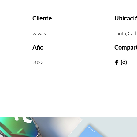
Cliente
Ubicaci
2awas
Tarifa, Cád
Año
Compart
2023