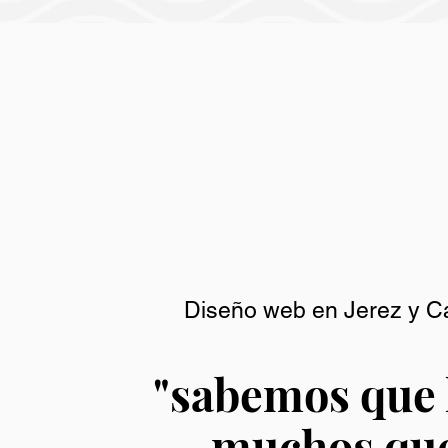
Diseño web en Jerez y C
"s
abemos que 
muchos qu