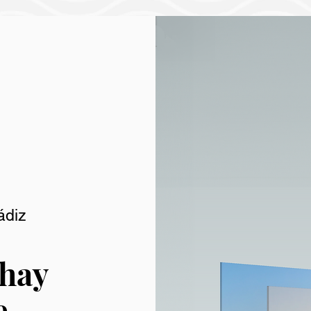
ádiz
hay
e