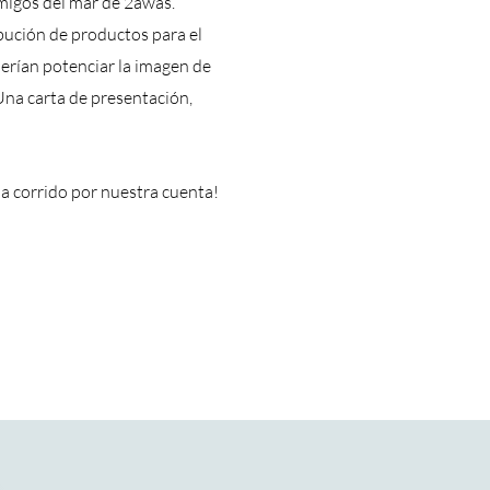
migos del mar de 2awas.
bución de productos para el
uerían potenciar la imagen de
Una carta de presentación,
ha corrido por nuestra cuenta!