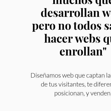
desarrollan w
pero no todos 
hacer we
bs q
enrollan"
Diseñamo
s web que captan la
de tus vi
sitantes, te difere
posicionan, y venden