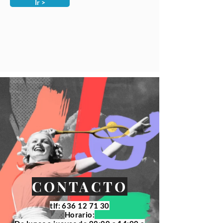
Ir >
CONTACTO
tlf:
636 12 71 30
Horario: