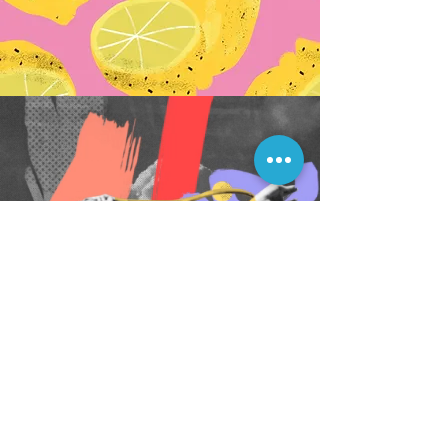
CONTACTO
"tlf:
636 12 71 30
Horario:
De lunes a jueves de 08:00 a 14:00 a
de 16:30 a 19:00